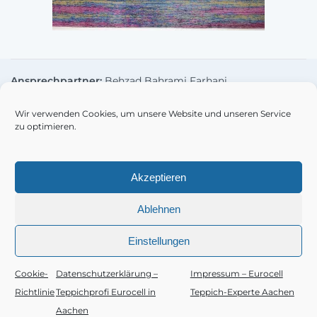
Ansprechpartner:
Behzad Bahrami Farhani
Eurocell Teppich-Service . Sigsfeldstr. 15, 52078 Aachen
Tel.:
+49 (0)241-503001
. Fax: +49 (0)241-503002
Wir verwenden Cookies, um unsere Website und unseren Service
E-Mail:
info@eurocell.de
zu optimieren.
Realisierung der Website:
Abid Webdesign
Akzeptieren
Impressum – Eurocell Teppich-Experte Aachen
Ablehnen
Datenschutzerklärung – Teppichprofi Eurocell in
Aachen
Cookie-Richtlinie (EU)
Einstellungen
Cookie-
Datenschutzerklärung –
Impressum – Eurocell
Richtlinie
Teppichprofi Eurocell in
Teppich-Experte Aachen
Aachen