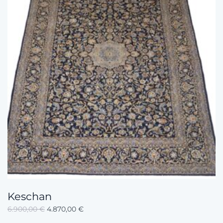
Keschan
6.900,00
€
4.870,00
€