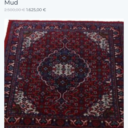
Mud
2.500,00
€
1.625,00
€